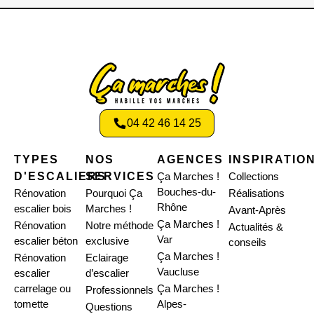
04 42 46 14 25
TYPES
NOS
AGENCES
INSPIRATIO
D'ESCALIERS
SERVICES
Ça Marches !
Collections
Bouches-du-
Rénovation
Pourquoi Ça
Réalisations
Rhône
escalier bois
Marches !
Avant-Après
Ça Marches !
Rénovation
Notre méthode
Actualités &
Var
escalier béton
exclusive
conseils
Ça Marches !
Rénovation
Eclairage
Vaucluse
escalier
d’escalier
carrelage ou
Ça Marches !
Professionnels
tomette
Alpes-
Questions