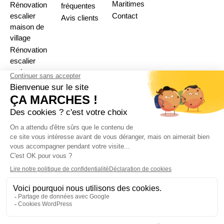
Maritimes
Rénovation
fréquentes
escalier
Contact
Avis clients
maison de
village
Rénovation
escalier
maison neuve
Rénovation
escalier
immeuble
Plan du site
Mentions légales
Politique de confidentialité
© 2026 Ça Marches !