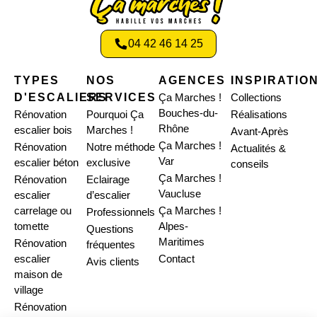
04 42 46 14 25
TYPES
NOS
AGENCES
INSPIRATIO
D'ESCALIERS
SERVICES
Ça Marches !
Collections
Bouches-du-
Rénovation
Pourquoi Ça
Réalisations
Rhône
escalier bois
Marches !
Avant-Après
Ça Marches !
Rénovation
Notre méthode
Actualités &
Var
escalier béton
exclusive
conseils
Ça Marches !
Rénovation
Eclairage
Vaucluse
escalier
d’escalier
carrelage ou
Ça Marches !
Professionnels
tomette
Alpes-
Questions
Maritimes
Rénovation
fréquentes
escalier
Contact
Avis clients
maison de
village
Rénovation